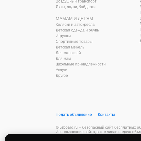
Воздушный транспорт
Яхты, лодки, байдарки
МАМАМ И ДЕТЯМ
Коляски и автокресла
Детская одежда и обувь
Игрушки
Спортивные товары
Детская мебель
Для малышей
Для мам
Школьные принадлежности
Услуги
Другое
Подать объявление
Контакты
© Leboard.ru – безопасный сайт бесплатных о
Использование сайта, в том числе подача объя
Оплачивая услуги на сайте, вы принимаете
оф