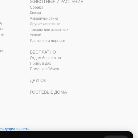
ЖИВОТНЫЕ И РАСТЕНИЯ
Собаки
Кошки
Аквариумистика
я
Другие животные
во
Товары для животных
ики
Услуги
Растения и деревья
ка
БЕСПЛАТНО
Отдам бесплатно
Приму в дар
Поменяю-Обмен
ДРУГОЕ
ГОСТЕВЫЕ ДОМА
нфидециальности
.