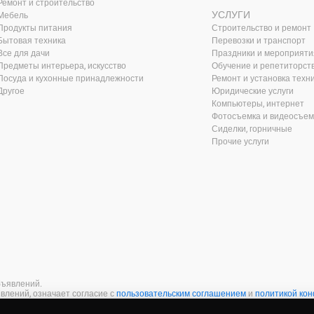
Ремонт и строительство
УСЛУГИ
Мебель
Продукты питания
Строительство и ремонт
Бытовая техника
Перевозки и транспорт
Все для дачи
Праздники и мероприяти
Предметы интерьера, искусство
Обучение и репетиторст
Посуда и кухонные принадлежности
Ремонт и установка техн
Другое
Юридические услуги
Компьютеры, интернет
Фотосъемка и видеосъем
Сиделки, горничные
Прочие услуги
бъявлений.
влений, означает согласие с
пользовательским соглашением
и
политикой ко
ерту
.
Безопасность платежей