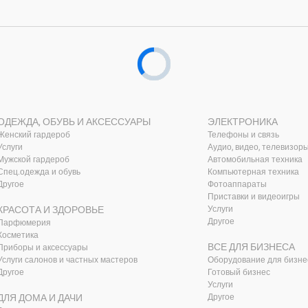
ОДЕЖДА, ОБУВЬ И АКСЕССУАРЫ
ЭЛЕКТРОНИКА
Женский гардероб
Телефоны и связь
Услуги
Аудио, видео, телевизор
Мужской гардероб
Автомобильная техника
Спец.одежда и обувь
Компьютерная техника
Другое
Фотоаппараты
Приставки и видеоигры
КРАСОТА И ЗДОРОВЬЕ
Услуги
Другое
Парфюмерия
Косметика
ВСЕ ДЛЯ БИЗНЕСА
Приборы и аксессуары
Услуги салонов и частных мастеров
Оборудование для бизне
Другое
Готовый бизнес
Услуги
ДЛЯ ДОМА И ДАЧИ
Другое