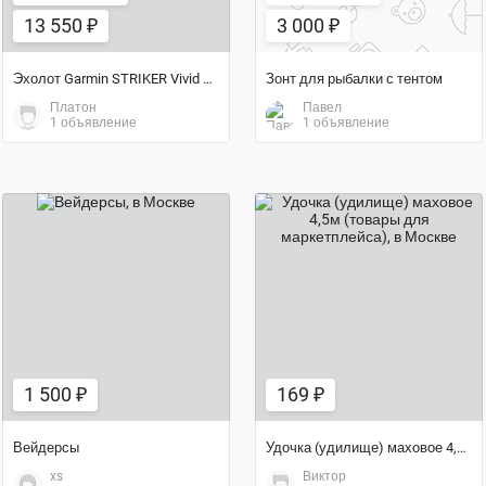
13 550 ₽
3 000 ₽
Эхолот Garmin STRIKER Vivid 4cv
Зонт для рыбалки с тентом
Платон
Павел
1 объявление
1 объявление
1 500 ₽
169 ₽
1 500 ₽
169 ₽
Вейдерсы
Удочка (удилище) маховое 4,5м (товары для маркетплейса)
xs
Виктор