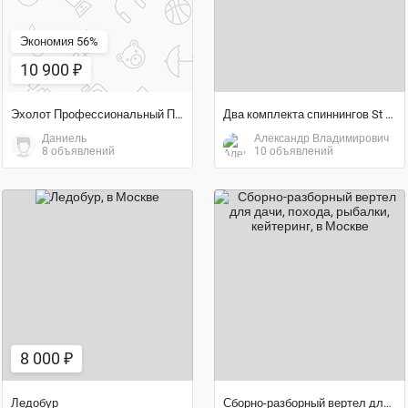
Экономия 56%
10 900 ₽
Эхолот Профессиональный Портативный 2 датчика Lucky Smart
Два комплекта спиннингов St Croix
Даниель
Александр Владимирович
8 объявлений
10 объявлений
8 000 ₽
договорная цена
8 000 ₽
Ледобур
Сборно-разборный вертел для дачи, похода, рыбалки, кейтеринг