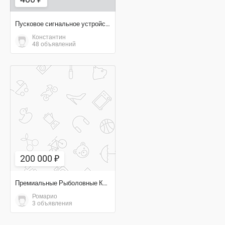
Пусковое сигнальное устройство охотника рыбака туриста
Константин
48 объявлений
200 000 ₽
200 000 ₽
Премиальные Рыболовные Катушки Daiwa
Ромарио
3 объявления