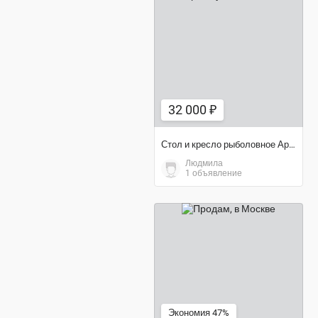
32 000 ₽
32 000 ₽
Стол и кресло рыболовное Аргентум
Людмила
1 объявление
800 ₽
Экономия 47%