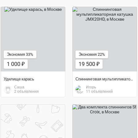
1 000 ₽
19 500 ₽
Экономия 33%
Экономия 22%
1 000 ₽
19 500 ₽
Удилище карась
Спиннинговая мультипликаторная катушка JMX20HD
Саша
Игорь
2 объявления
11 объявлений
договорная цена
10 900 ₽