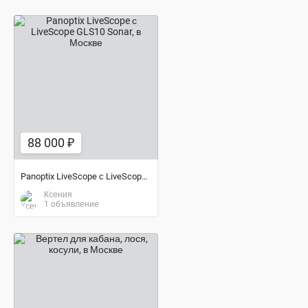
88 000 ₽
88 000 ₽
Panoptix LiveScope с LiveScope GLS10 Sonar
Ксения
1 объявление
договорная цена