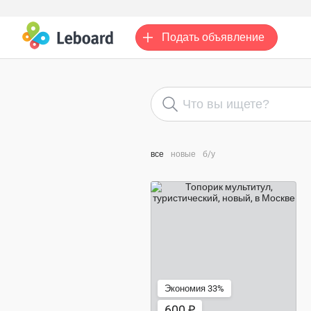
Подать
объявление
все
новые
б/у
600 ₽
Экономия 33%
600 ₽