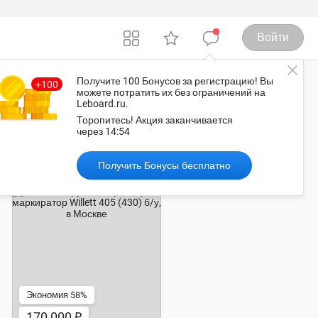
Войти
Получите 100 Бонусов
за регистрацию
! Вы
можете потратить их без ограничений на
Leboard.ru.
осква
Торопитесь!
Акция заканчивается
через
14:53
Рекомендованные объявления
Получить Бонусы бесплатно
170 000 ₽
Экономия 58%
170 000 ₽