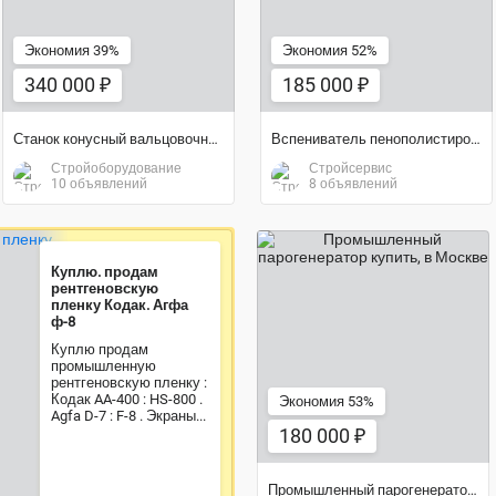
Экономия 39%
Экономия 52%
340 000 ₽
185 000 ₽
Станок конусный вальцовочный электромеханический
Вспениватель пенополистирола купить
Стройоборудование
Стройсервис
10 объявлений
8 объявлений
Куплю. продам
рентгеновскую
180 000 ₽
пленку Кодак. Агфа
ф-8
Куплю продам
промышленную
рентгеновскую пленку :
Кодак AA-400 : HS-800 .
Экономия 53%
Agfa D-7 : F-8 . Экраны...
180 000 ₽
Промышленный парогенератор купить