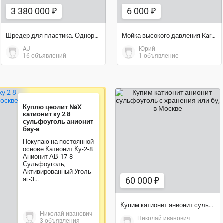
3 380 000 ₽
6 000 ₽
Шредер для пластика. Однороторный шредер WT-4080
Мойка высокого давления Karcher K. 2
AJ
Юрий
16 объявлений
1 объявление
Куплю цеолит NaX
катионит ку 2 8
сульфоуголь анионит
60 000 ₽
бау-а
Покупаю на постоянной
основе Катионит Ку-2-8
Анионит АВ-17-8
Сульфоуголь,
Активированный Уголь
аг-3...
60 000 ₽
Купим катионит анионит сульфоуголь с хранения или бу
Николай иванович
Николай иванович
3 объявления