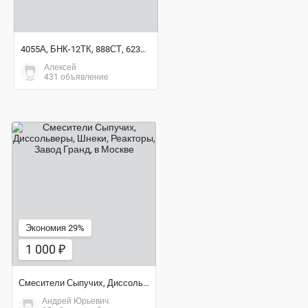
4055А, БНК-12ТК, 888СТ, 623КП, ДЦН44С-ТВ-Т, НП25-5
Алексей
431 объявление
1 000 ₽
Экономия 29%
1 000 ₽
Смесители Сыпучих, Диссольверы, Шнеки, Реакторы, Завод Гранд
Андрей Юрьевич