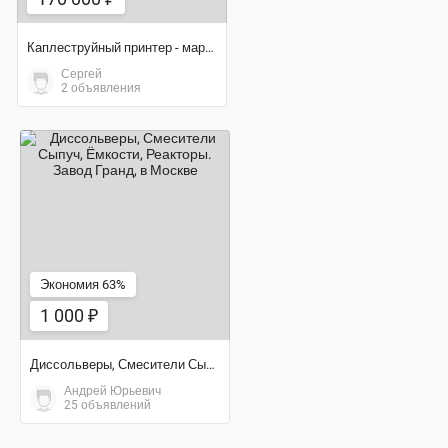
Каплеструйный принтер - маркиратор Willett 405 (430) б/у
Сергей
2 объявления
1 000 ₽
Экономия 63%
1 000 ₽
Диссольверы, Смесители Сыпуч, Ёмкости, Реакторы. Завод Гранд
Андрей Юрьевич
25 объявлений