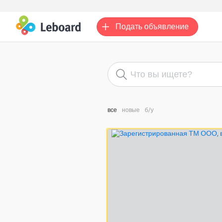
Подать
объявление
все
новые
б/у