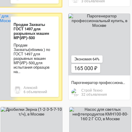
3 объявления
Продам Захваты
ГОСТ 1497 для
разрывных машин
165 000 ₽
МР(ИР)-500
Продам
Захваты(обоима ) по
ГОСТ 1497 для
разрывных машин
Экономия 64%
МР(ИР)-500,для
испытания образцов
165 000 ₽
на...
Парогенератор профессиональный купить
Алексей
Строй Техно
6 объявлений
32 объявления
61 000 ₽
275 076 ₽