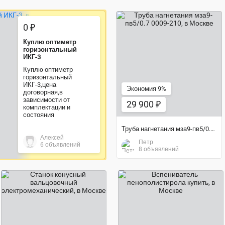
0 ₽
Куплю оптиметр
29 900 ₽
горизонтальный
ИКГ-3
Куплю оптиметр
горизонтальный
ИКГ-3,цена
Экономия 9%
договорная,в
зависимости от
29 900 ₽
комплектации и
состояния
Труба нагнетания мза9-пв5/0.7 0009-210
Алексей
Петр
6 объявлений
8 объявлений
340 000 ₽
185 000 ₽