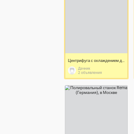
договорная цена
Центрифуга с охлаждением для плазмафереза
Дачник
2 объявления
450 000 ₽