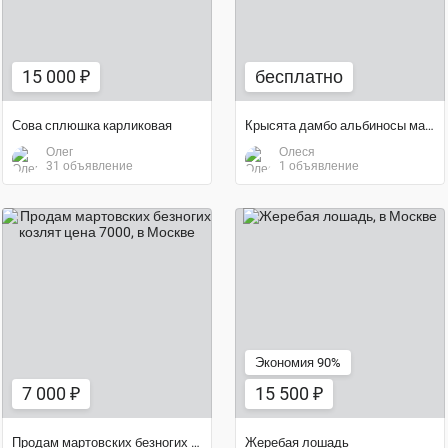
15 000 ₽
бесплатно
Сова сплюшка карликовая
Крысята дамбо альбиносы малыши
Олег
Олеся
31 объявление
1 объявление
15 500 ₽
7 000 ₽
Экономия 90%
7 000 ₽
15 500 ₽
Продам мартовских безногих козлят цена 7000
Жеребая лошадь