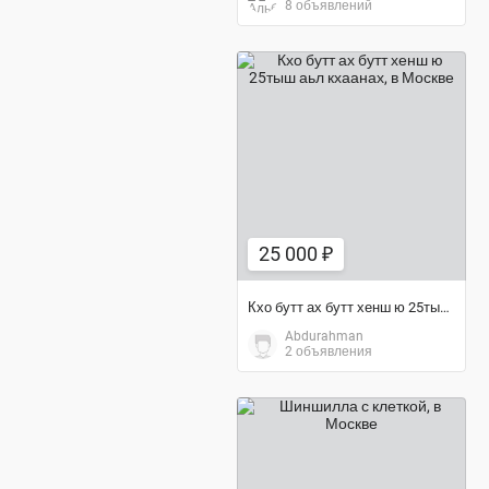
8 объявлений
25 000 ₽
25 000 ₽
Кхо бутт ах бутт хенш ю 25тыш аьл кхаанах
Abdurahman
2 объявления
7 000 ₽