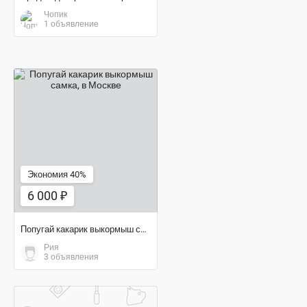
Чопик
1 объявление
6 000 ₽
Экономия 40%
6 000 ₽
Попугай какарик выкормыш самка
Рия
3 объявления