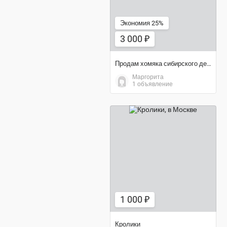
Экономия 25%
3 000 ₽
Продам хомяка сибирского девочка с клеткой домикам и поилкой
Маргорита
1 объявление
1 000 ₽
1 000 ₽
Кролики