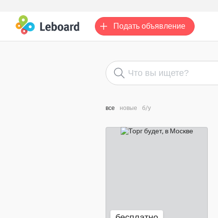
Подать
объявление
все
новые
б/у
бесплатно
бесплатно