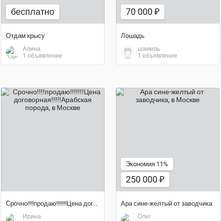
бесплатно
70 000 ₽
Отдам крысу
Лошадь
Алина
шамиль
1 объявление
1 объявление
250 000 ₽
договорная цена
Экономия 11%
250 000 ₽
Срочно!!!!продаю!!!!!!!Цена договорная!!!!!Арабская порода
Ара сине-желтый от заводчика
Ирина
Олег