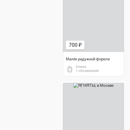
700 ₽
700 ₽
Малёк радужной форели
Алина
1 объявление
договорная цена