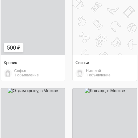
500 ₽
договорная цена
500 ₽
Кролик
Свиньи
Софья
Николай
1 объявление
1 объявление
бесплатно
70 000 ₽