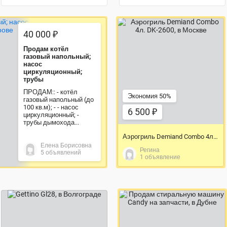
40 000 ₽
Продам котёл
6 500 ₽
газовый напольный;
насос
циркуляционный;
трубы
ПРОДАМ:: - котёл
Экономия 50%
газовый напольный (до
100 кв.м); - - насос
6 500 ₽
циркуляционный; -
трубы дымохода...
Аэрогриль Demiand Combo 4л. DK-2600
Елена Борисовна
Регина
5 объявлений
1 объявление
договорная цена