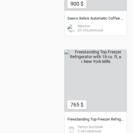
900 $
Saeco Xelsis Automatic Coffee Maker
Maxilon
20 объявлений
765 $
765 $
Freestanding Top Freezer Refrigerator with 18 cu. ft
Yernur Nurlybek
2 объявления