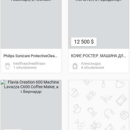
договорная цена
12 500 $
12 500 $
Philips Sonicare ProtectiveClean 1+1 Free on Healthapo
КОФЕ РОСТЕР. МАШИНА ДЛЯ ОБЖАРКИ КОФЕ. COFFEE ROASTER
healthapohealthapo
Александра
1 объявление
4 объявления
1 300 $
800 $