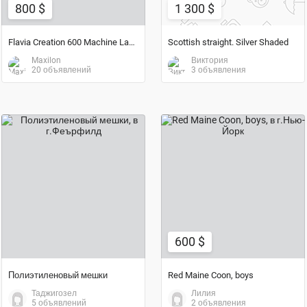
800 $
1 300 $
Flavia Creation 600 Machine Lavazza C600 Coffee Maker
Scottish straight. Silver Shaded
Maxilon
Виктория
20 объявлений
3 объявления
600 $
договорная цена
600 $
Полиэтиленовый мешки
Red Maine Coon, boys
Таджигозел
Лилия
5 объявлений
2 объявления