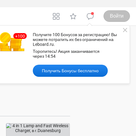
Войти
Получите 100 Бонусов
за регистрацию
! Вы
можете потратить их без ограничений на
Leboard.ru.
ан-Диего
Торопитесь!
Акция заканчивается
через
14:53
Рекомендованные объявления
Получить Бонусы бесплатно