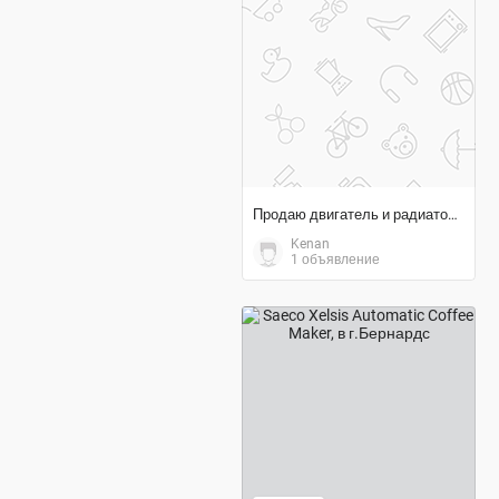
договорная цена
Продаю двигатель и радиатор от холодильника
Kenan
1 объявление
900 $