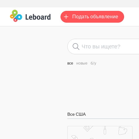
Подать
объявление
все
новые
б/у
Все США