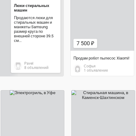
Люки стиральных
7 500 ₽
машин
Продаются люки для
стиральных машин и
манжеты Samsung
размер круга по
внешней стороне 39.5
см...
7 500 ₽
Продам робот пылесос Xiaomi!
Pavel
Софья
8 объявлений
1 объявление
договорная цена
3 000 ₽