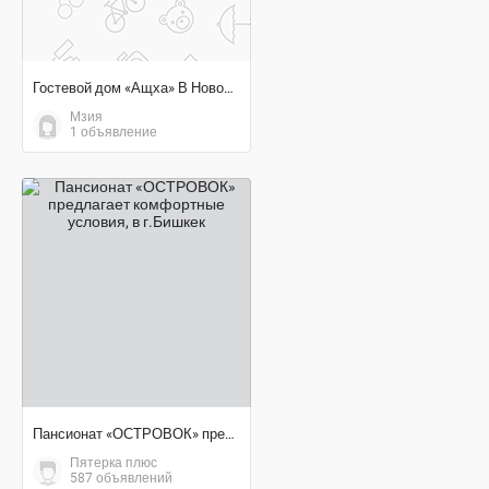
Гостевой дом «Ащха» В Новом Афоне Мзия
Мзия
1 объявление
договорная цена
Пансионат «ОСТРОВОК» предлагает комфортные условия
Пятерка плюс
587 объявлений