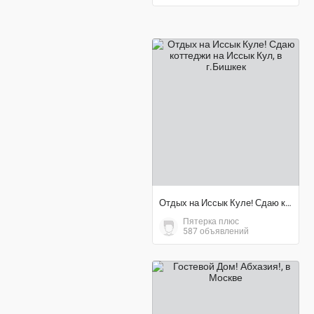
договорная цена
Отдых на Иссык Куле! Сдаю коттеджи на Иссык Кул
Пятерка плюс
587 объявлений
3 500 ₽