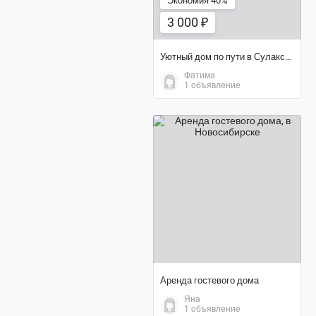
Экономия 40%
3 000 ₽
Уютный дом по пути в Сулакский каньон
Фатима
1 объявление
договорная цена
Аренда гостевого дома
Яна
1 объявление