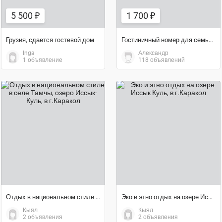
5 500 ₽
1 700 ₽
Грузия, сдается гостевой дом
Гостиничный номер для семьи с несколькими детьми
Inga
Александр
1 объявление
118 объявлений
договорная цена
договорная цена
Отдых в национальном стиле в селе Тамчы, озеро Иссык-Куль
Эко и этно отдых на озере Иссык Куль
Кыял
Кыял
2 объявления
2 объявления