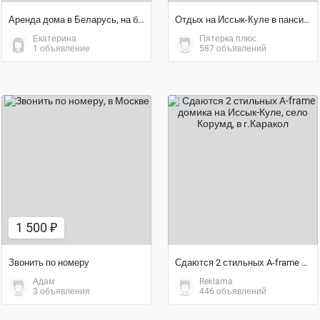
Аренда дома в Беларусь, на берегу озера ??
Отдых на Иссык-Куле в пансионате «Солнышко» (с. Чоктал)
Екатерина
Пятерка плюс
1 объявление
587 объявлений
1 500 ₽
договорная цена
1 500 ₽
Звонить по номеру
Сдаются 2 стильных A-frame домика на Иссык-Куле, село Корумд
Адам
Reklama
3 объявления
446 объявлений