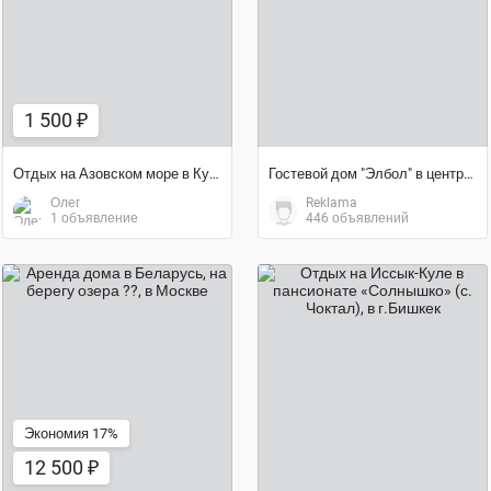
договорная цена
1 500 ₽
Отдых на Азовском море в Кучугурах
Гостевой дом "Элбол" в центре г.Чолпон Ата, возле президентс
Олег
Reklama
1 объявление
446 объявлений
12 500 ₽
договорная цена
Экономия 17%
12 500 ₽