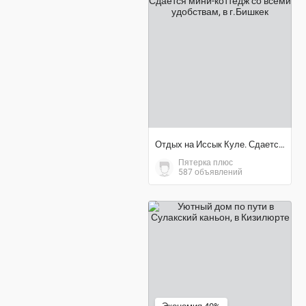
договорная цена
Отдых на Иссык Куле. Сдается мини-коттедж со всеми удобствам
Пятерка плюс
587 объявлений
3 000 ₽