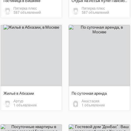
Гостиница в Бишкеке
Отдых на Иссык Куле! Пансионат «Островок» Бостери
Пятерка плюс
Пятерка плюс
587 объявлений
587 объявлений
договорная цена
договорная цена
Жильё в Абхазии
По суточная аренда
Артур
Анастасия
1 объявление
1 объявление