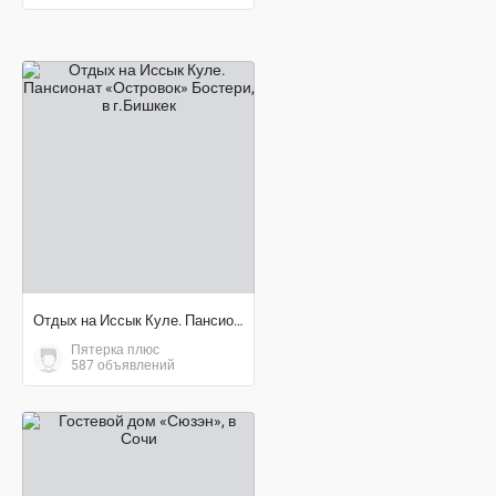
договорная цена
Отдых на Иссык Куле. Пансионат «Островок» Бостери
Пятерка плюс
587 объявлений
договорная цена