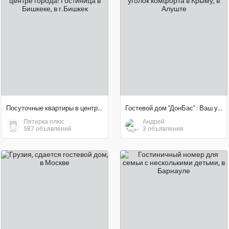
договорная цена
договорная цена
Посуточные квартиры в центре города! Гостиница в Бишкеке
Гостевой дом ''ДонБас'' : Ваш уголок комфорта в Крыму
Пятерка плюс
Андрей
587 объявлений
3 объявления
5 500 ₽
1 700 ₽