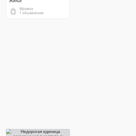
Жилье
Мрамза
1 объявление