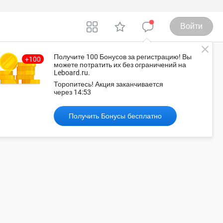
Войти
Получите 100 Бонусов
за регистрацию
! Вы
можете потратить их без ограничений на
Leboard.ru.
еймбридж
Торопитесь!
Акция заканчивается
через
14:52
Рекомендованные объявления
Получить Бонусы бесплатно