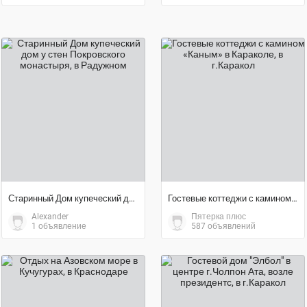
договорная цена
договорная цена
Старинный Дом купеческий дом у стен Покровского монастыря
Гостевые коттеджи с камином «Каным» в Караколе
Alexander
Пятерка плюс
1 объявление
587 объявлений
1 500 ₽