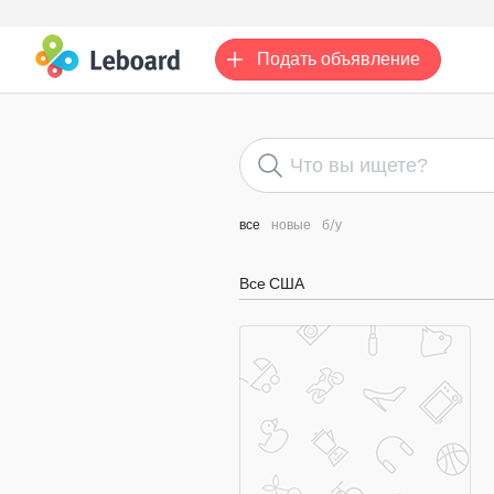
Подать
объявление
все
новые
б/у
Все США
900 000 000 $