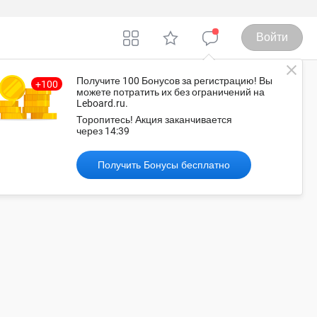
Войти
Получите 100 Бонусов
за регистрацию
! Вы
можете потратить их без ограничений на
Leboard.ru.
еймбридж
Торопитесь!
Акция заканчивается
через
14:38
Рекомендованные объявления
Получить Бонусы бесплатно