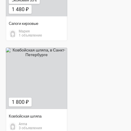
Экономия 33%
1 480 ₽
Сапоги кирзовые
Мария
1 объявление
1 800 ₽
1 800 ₽
Ковбойская шляпа
Anna
3 объявления