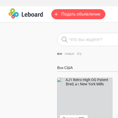
Подать
объявление
все
новые
б/у
Все США
300 $